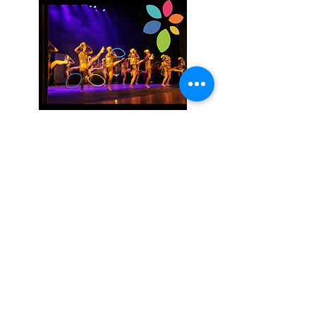
Curso Básico de Dança
Suspenso Temporari
amente!
Procura desenvolver o interesse pela
dança e despertar a escolha pela